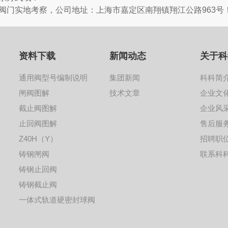
阀门实地考察，公司地址：上海市嘉定区南翔镇翔江公路963号
资料下载
新闻动态
关于科
通用阀型号编制说明
集团新闻
科科简
闸阀图解
技术文章
企业文
截止阀图解
企业风
止回阀图解
售后服
Z40H（Y）
招聘职
铸钢闸阀
联系科
铸钢止回阀
铸钢截止阀
一体式轨道硬密封球阀