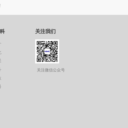
！
科
关注我们
介
化
采
务
关注微信公众号
位
科