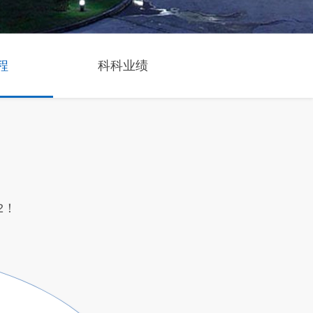
程
科科业绩
2！