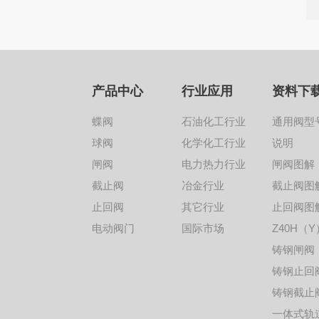
产品中心
行业应用
资料下
蝶阀
石油化工行业
通用阀型
球阀
化学化工行业
说明
闸阀
电力热力行业
闸阀图解
截止阀
冶金行业
截止阀图
止回阀
其它行业
止回阀图
电动阀门
国际市场
Z40H（Y
铸钢闸阀
铸钢止回
铸钢截止
一体式轨